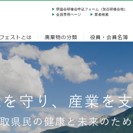
▶
県協会研修会申込フォーム（加点研修会他）
▶
会員専用ページ
▶
業者検索